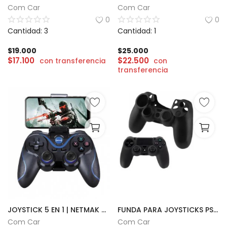
Com Car
Com Car
CÁMARAS
0
0
Cantidad: 3
Cantidad: 1
GAMING
$
19.000
$
25.000
$
17.100
$
22.500
con transferencia
con
INFANTIL
transferencia
Lista de deseos
Contacto
Acceso
Registrarse
Localización
ARS ($)
JOYSTICK 5 EN 1 | NETMAK NITRO
FUNDA PARA JOYSTICKS PS4 Y PS5
Com Car
Com Car