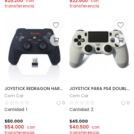
$
25.200
$
22.500
con
con
transferencia
transferencia
JOYSTICK REDRAGON HARROW INALÁMBRICO PC/PS3
JOYSTICK PARA PS4 DOUBLE MOTOR VIBRATION
Com Car
Com Car
0
0
Cantidad: 1
Cantidad: 2
$
60.000
$
45.000
$
54.000
$
40.500
con
con
transferencia
transferencia