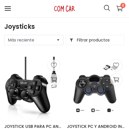
0
Joysticks
ACCESORIOS
Filtrar productos
CELULARES
HOGAR
AUDIO
SMARTWATCH
COMPUTACIÓN
ILUMINACIÓN
SOPORTES
JOYSTICK USB PARA PC ANALÓGICO UCOM
JOYSTICK PC Y ANDROID INALÁMBRICO | MODS-J02