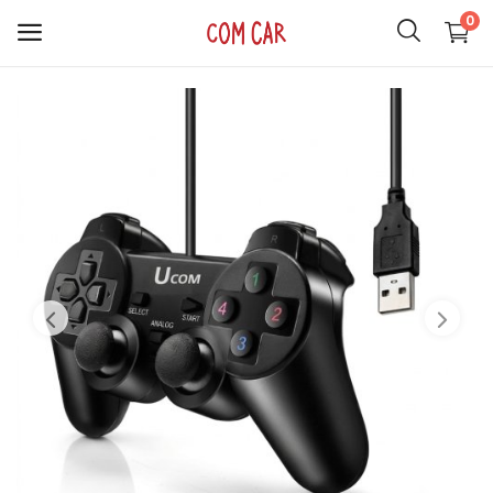
0
ACCESORIOS
CELULARES
HOGAR
AUDIO
SMARTWATCH
COMPUTACIÓN
ILUMINACIÓN
SOPORTES