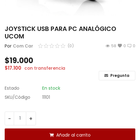
CÁMARAS
GAMING
JOYSTICK USB PARA PC ANALÓGICO
UCOM
INFANTIL
Por
Com Car
(0)
58
0
0
Lista de deseos
$
19.000
Contacto
$
17.100
con transferencia
Pregunta
Acceso
Estado
En stock
Registrarse
SKU/Código
11101
Localización
-
+
ARS ($)
Añadir al carrito