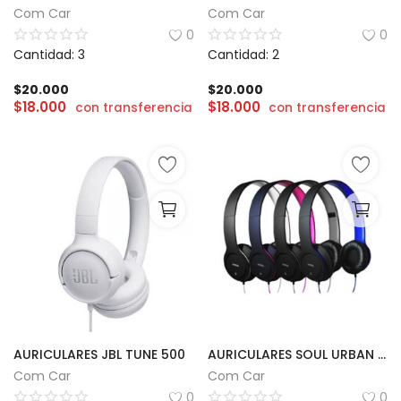
Com Car
Com Car
CÁMARAS
0
0
Cantidad: 3
Cantidad: 2
GAMING
$
20.000
$
20.000
$
18.000
$
18.000
con transferencia
con transferencia
INFANTIL
Lista de deseos
Contacto
Acceso
Registrarse
Localización
ARS ($)
AURICULARES JBL TUNE 500
AURICULARES SOUL URBAN | L100
Com Car
Com Car
0
0