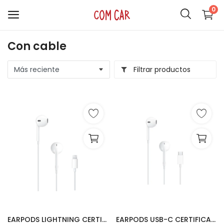
0
Con cable
ACCESORIOS
Filtrar productos
CELULARES
HOGAR
AUDIO
SMARTWATCH
COMPUTACIÓN
ILUMINACIÓN
SOPORTES
EARPODS LIGHTNING CERTIFICADO
EARPODS USB-C CERTIFICADO