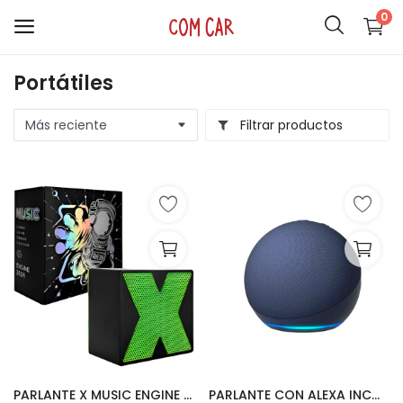
0
Portátiles
ACCESORIOS
Filtrar productos
CELULARES
HOGAR
AUDIO
SMARTWATCH
COMPUTACIÓN
ILUMINACIÓN
SOPORTES
PARLANTE X MUSIC ENGINE 2024
PARLANTE CON ALEXA INCORPORADO