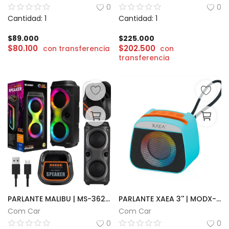
0
0
Cantidad: 1
Cantidad: 1
$
89.000
$
225.000
$
80.100
$
202.500
con transferencia
con
transferencia
PARLANTE MALIBU | MS-3628BT
PARLANTE XAEA 3'' | MODX-004K
Com Car
Com Car
0
0