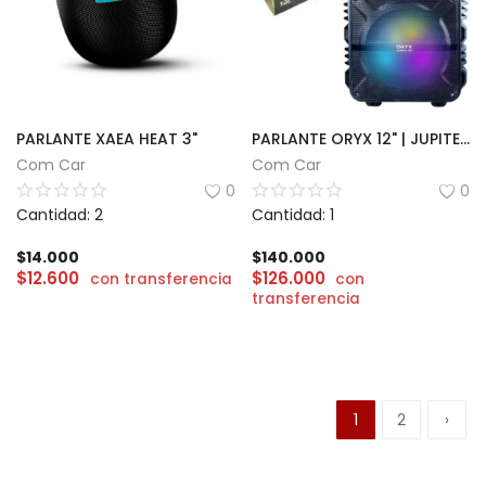
PARLANTE XAEA HEAT 3"
PARLANTE ORYX 12" | JUPITER 40W
Com Car
Com Car
0
0
Cantidad: 2
Cantidad: 1
$
14.000
$
140.000
$
12.600
$
126.000
con transferencia
con
transferencia
1
2
›