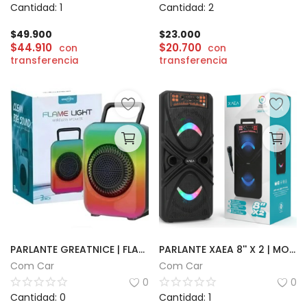
Cantidad: 1
Cantidad: 2
$
49.900
$
23.000
$
44.910
$
20.700
con
con
transferencia
transferencia
PARLANTE GREATNICE | FLAME LIGHT 3''
PARLANTE XAEA 8'' X 2 | MODX-0042
Com Car
Com Car
0
0
Cantidad: 0
Cantidad: 1