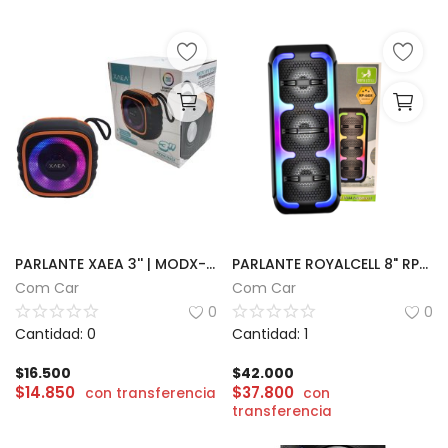
PARLANTE XAEA 3'' | MODX-0053
PARLANTE ROYALCELL 8" RP-4408
Com Car
Com Car
0
0
Cantidad: 0
Cantidad: 1
$
16.500
$
42.000
$
14.850
$
37.800
con transferencia
con
transferencia