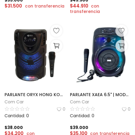
$
35.000
$
49.900
$
31.500
$
44.910
con transferencia
con
transferencia
PARLANTE ORYX HONG KONG 6.5"
PARLANTE XAEA 6.5" | MODX-002D
Com Car
Com Car
0
0
Cantidad: 0
Cantidad: 0
$
38.000
$
39.000
$
34.200
$
35.100
con
con transferencia