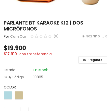
CÁMARAS
GAMING
PARLANTE BT KARAOKE K12 | DOS
MICRÓFONOS
INFANTIL
Por
Com Car
(0)
902
0
0
Lista de deseos
$
19.900
Contacto
$
17.910
con transferencia
Pregunta
Acceso
Estado
En stock
Registrarse
SKU/Código
10885
Localización
COLOR
ARS ($)