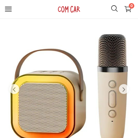
0
ACCESORIOS
CELULARES
HOGAR
AUDIO
SMARTWATCH
COMPUTACIÓN
ILUMINACIÓN
SOPORTES