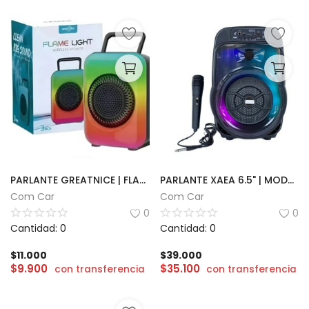
PARLANTE GREATNICE | FLAME LIGHT 3''
PARLANTE XAEA 6.5" | MODX-002D
Com Car
Com Car
0
0
Cantidad: 0
Cantidad: 0
$
11.000
$
39.000
$
9.900
$
35.100
con transferencia
con transferencia