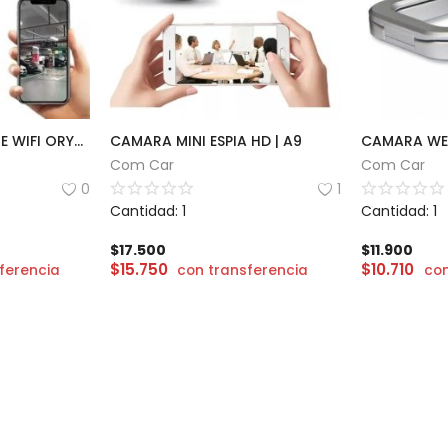
CÁMARA INTELIGENTE WIFI ORYX 1080px | OR-101KA
CAMARA MINI ESPIA HD | A9
Com Car
Com Car
0
1
Cantidad: 1
Cantidad: 1
$
17.500
$
11.900
$
15.750
$
10.710
ferencia
con transferencia
con