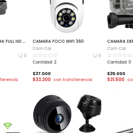
CAMARA WEB NETMAK FULL HD 1080P | WEB05
CAMARA FOCO WIFI 360
Com Car
Com Car
0
0
Cantidad: 2
Cantidad: 0
$
37.000
$
35.000
$
33.300
$
31.500
ferencia
con transferencia
co