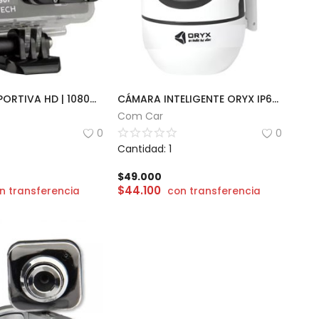
CAMARA DEPORTIVA HD | 1080p AITECH
CÁMARA INTELIGENTE ORYX IP66 | OR-1115JK
Com Car
0
0
Cantidad: 1
$
49.000
$
44.100
n transferencia
con transferencia