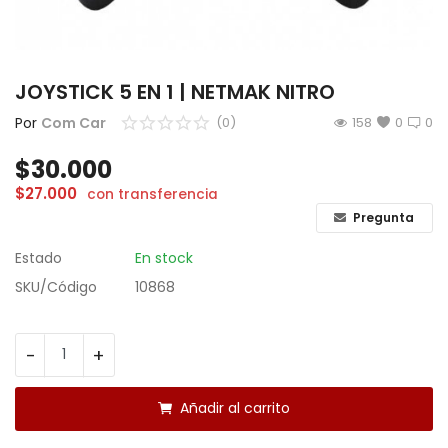
CÁMARAS
GAMING
JOYSTICK 5 EN 1 | NETMAK NITRO
INFANTIL
Por
Com Car
(0)
158
0
0
$
30.000
Lista de deseos
$
27.000
con transferencia
Contacto
Pregunta
Estado
En stock
Acceso
SKU/Código
10868
Registrarse
Localización
-
+
ARS ($)
Añadir al carrito