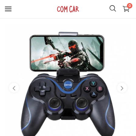
0
ACCESORIOS
CELULARES
HOGAR
AUDIO
SMARTWATCH
COMPUTACIÓN
ILUMINACIÓN
SOPORTES