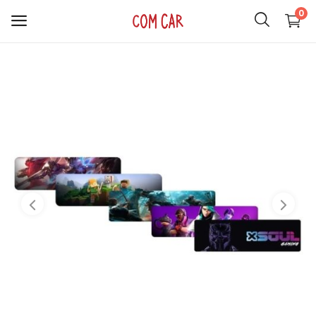
0
ACCESORIOS
CELULARES
HOGAR
AUDIO
SMARTWATCH
COMPUTACIÓN
ILUMINACIÓN
SOPORTES