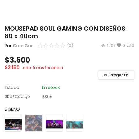
CÁMARAS
GAMING
MOUSEPAD SOUL GAMING CON DISEÑOS |
80 x 40cm
INFANTIL
Por
Com Car
(0)
1207
0
0
Lista de deseos
$
3.500
Contacto
$
3.150
con transferencia
Pregunta
Acceso
Estado
En stock
Registrarse
SKU/Código
10318
Localización
DISEÑO
ARS ($)