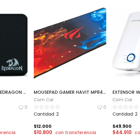
MOUSEPAD GAMER REDRAGON FLICK S | 25 x 21cm
MOUSEPAD GAMER HAVIT MP845 | 70 x 70 x 3
EXTENSOR WI
Com Car
Com Car
0
0
Cantidad: 2
Cantidad: 2
$
12.000
$
49.900
$
10.800
$
44.910
erencia
con transferencia
co