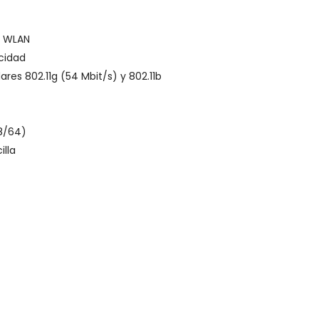
s WLAN
cidad
res 802.11g (54 Mbit/s) y 802.11b
8/64)
illa