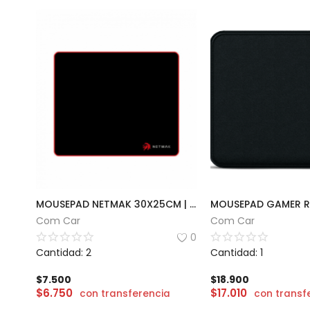
MOUSEPAD NETMAK 30X25CM | MP752
Com Car
Com Car
0
Cantidad: 2
Cantidad: 1
$
7.500
$
18.900
$
6.750
$
17.010
con transferencia
con transf