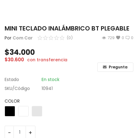
CÁMARAS
GAMING
MINI TECLADO INALÁMBRICO BT PLEGABLE
INFANTIL
Por
Com Car
(0)
729
0
0
$
34.000
Lista de deseos
$
30.600
con transferencia
Contacto
Pregunta
Estado
En stock
Acceso
SKU/Código
10941
Registrarse
COLOR
Localización
ARS ($)
-
+