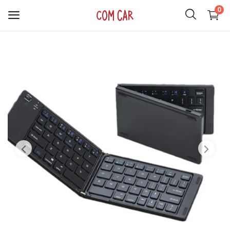
0
ACCESORIOS
CELULARES
HOGAR
AUDIO
SMARTWATCH
COMPUTACIÓN
ILUMINACIÓN
SOPORTES