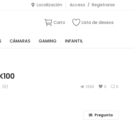
Localización
Acceso
/
Registrarse
Carro
Lista de deseos
S
CÁMARAS
GAMING
INFANTIL
K100
(0)
1260
0
0
Pregunta