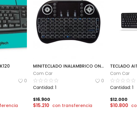
K120
MINITECLADO INALAMBRICO ONLY MOD MK01
TECLADO AIT
Com Car
Com Car
0
0
Cantidad: 1
Cantidad: 1
$
16.900
$
12.000
$
15.210
$
10.800
ferencia
con transferencia
co