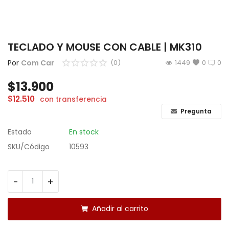
CÁMARAS
GAMING
TECLADO Y MOUSE CON CABLE | MK310
INFANTIL
Por
Com Car
(0)
1449
0
0
$
13.900
Lista de deseos
$
12.510
con transferencia
Contacto
Pregunta
Estado
En stock
Acceso
SKU/Código
10593
Registrarse
Localización
-
+
ARS ($)
Añadir al carrito