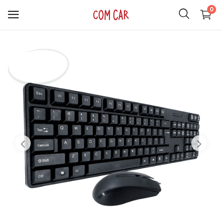
0
ACCESORIOS
CELULARES
HOGAR
AUDIO
SMARTWATCH
COMPUTACIÓN
ILUMINACIÓN
SOPORTES