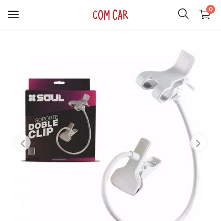
0
ACCESORIOS
CELULARES
HOGAR
AUDIO
SMARTWATCH
COMPUTACIÓN
ILUMINACIÓN
SOPORTES