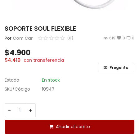
CÁMARAS
GAMING
SOPORTE SOUL FLEXIBLE
INFANTIL
Por
Com Car
(0)
619
0
0
$
4.900
Lista de deseos
$
4.410
con transferencia
Contacto
Pregunta
Estado
En stock
Acceso
SKU/Código
10947
Registrarse
Localización
-
+
ARS ($)
Añadir al carrito