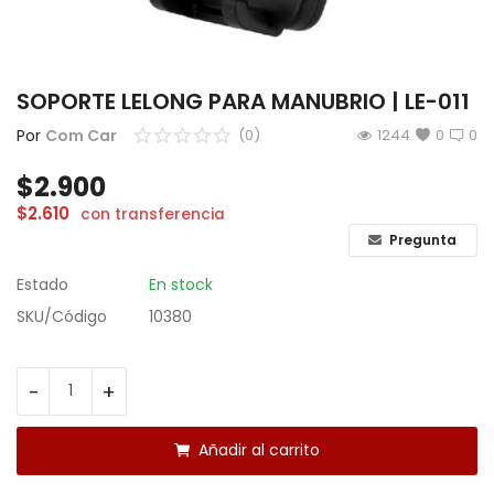
CÁMARAS
GAMING
SOPORTE LELONG PARA MANUBRIO | LE-011
INFANTIL
Por
Com Car
(0)
1244
0
0
$
2.900
Lista de deseos
$
2.610
con transferencia
Contacto
Pregunta
Estado
En stock
Acceso
SKU/Código
10380
Registrarse
Localización
-
+
ARS ($)
Añadir al carrito