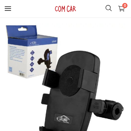
0
ACCESORIOS
CELULARES
HOGAR
AUDIO
SMARTWATCH
COMPUTACIÓN
ILUMINACIÓN
SOPORTES