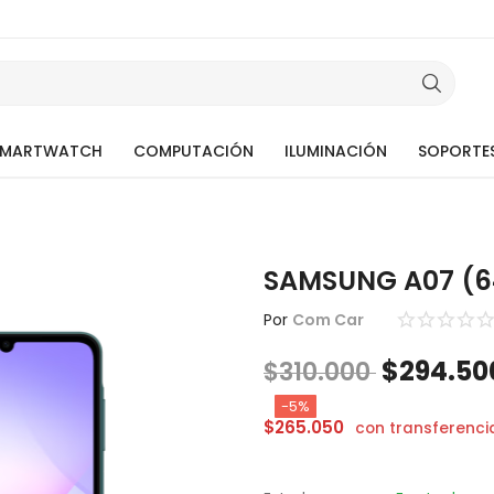
SMARTWATCH
COMPUTACIÓN
ILUMINACIÓN
SOPORTE
SAMSUNG A07 (
Por
Com Car
$
294.50
$
310.000
-5%
$
265.050
con transferenci