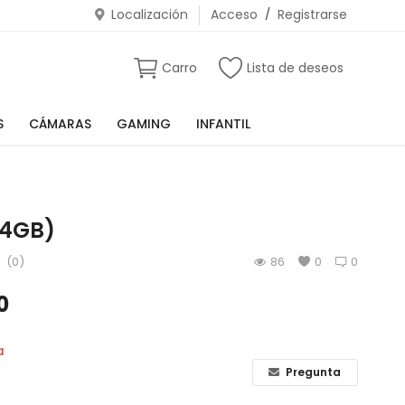
Localización
Acceso
/
Registrarse
Carro
Lista de deseos
S
CÁMARAS
GAMING
INFANTIL
64GB)
(0)
86
0
0
0
a
Pregunta