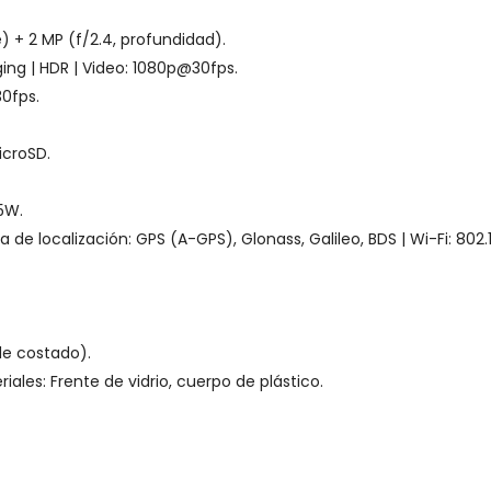
) + 2 MP (f/2.4, profundidad).
ing | HDR | Video:
1080p@30fps
.
0fps
.
croSD.
5W.
e localización: GPS (A-GPS), Glonass, Galileo, BDS | Wi-Fi: 802.1
de costado).
ales: Frente de vidrio, cuerpo de plástico.