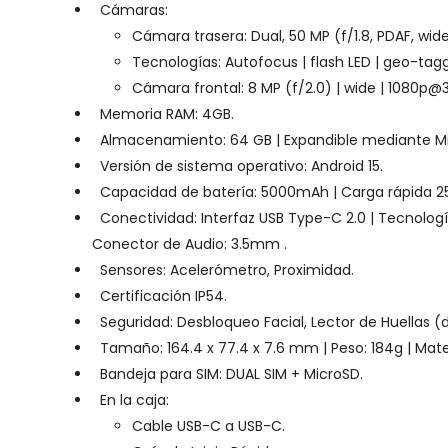
Cámaras:
Cámara trasera: Dual, 50 MP (f/1.8, PDAF, wide
Tecnologías: Autofocus | flash LED | geo-tagg
Cámara frontal: 8 MP (f/2.0) | wide |
1080p@3
Memoria RAM: 4GB.
Almacenamiento: 64 GB | Expandible mediante Mi
Versión de sistema operativo: Android 15.
Capacidad de batería: 5000mAh | Carga rápida 2
Conectividad: Interfaz USB Type-C 2.0 | Tecnología d
Conector de Audio: 3.5mm .
Sensores: Acelerómetro, Proximidad.
Certificación IP54.
Seguridad: Desbloqueo Facial, Lector de Huellas (
Tamaño: 164.4 x 77.4 x 7.6 mm | Peso: 184g | Materi
Bandeja para SIM: DUAL SIM + MicroSD.
En la caja:
Cable USB-C a USB-C.