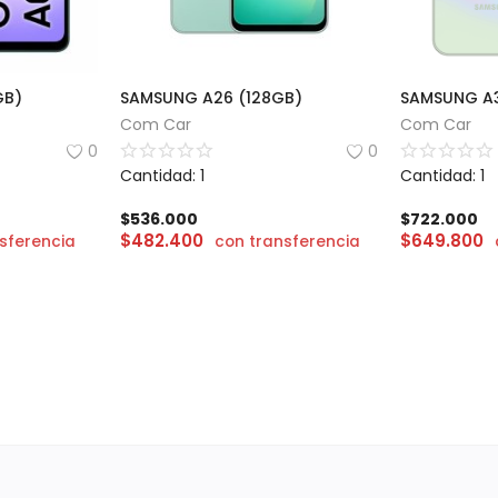
GB)
SAMSUNG A26 (128GB)
SAMSUNG A3
Com Car
Com Car
0
0
Cantidad: 1
Cantidad: 1
$
536.000
$
722.000
$
482.400
$
649.800
sferencia
con transferencia