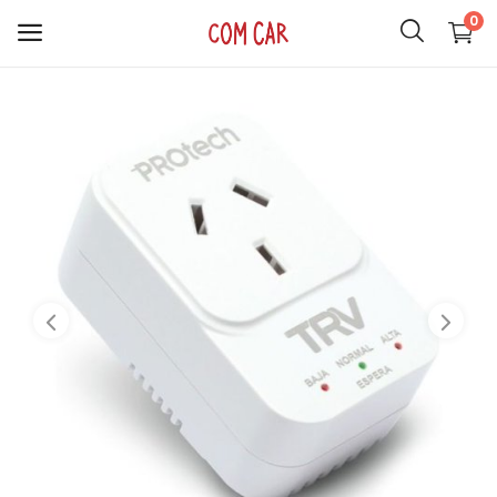
0
ACCESORIOS
CELULARES
HOGAR
AUDIO
SMARTWATCH
COMPUTACIÓN
ILUMINACIÓN
SOPORTES