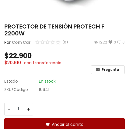
CÁMARAS
GAMING
PROTECTOR DE TENSIÓN PROTECH F
2200W
INFANTIL
Por
Com Car
(0)
1222
0
0
Lista de deseos
$
22.900
Contacto
$
20.610
con transferencia
Pregunta
Acceso
Estado
En stock
Registrarse
SKU/Código
10641
Localización
-
+
ARS ($)
Añadir al carrito