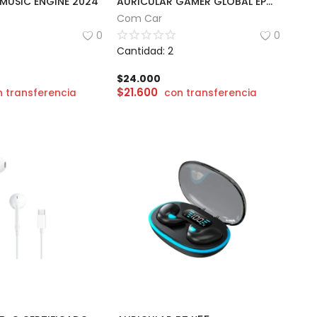
 MUSIC ENGINE 2024
AURICULAR GAMER GLOBAL EPGMR029
Com Car
0
0
Cantidad: 2
$
24.000
$
21.600
 transferencia
con transferencia