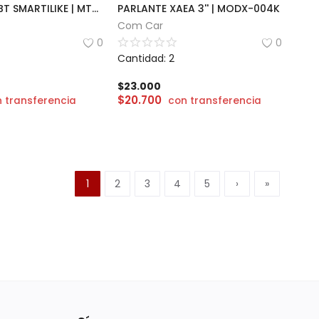
AURICULAR BT SMARTILIKE | MT-TS02
PARLANTE XAEA 3'' | MODX-004K
Com Car
0
0
Cantidad: 2
$
23.000
$
20.700
 transferencia
con transferencia
1
2
3
4
5
›
»