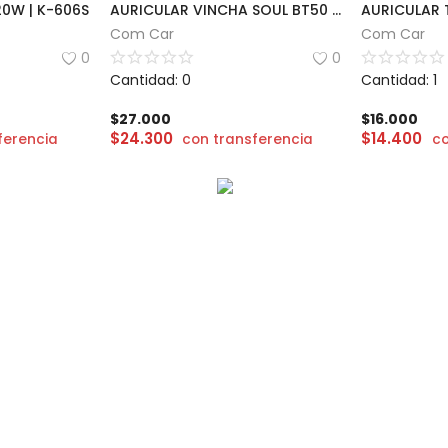
0W | K-606S
AURICULAR VINCHA SOUL BT50 | SMOOTH WAVE
AURICULAR 
Com Car
Com Car
0
0
Cantidad: 0
Cantidad: 1
$
27.000
$
16.000
$
24.300
$
14.400
ferencia
con transferencia
co