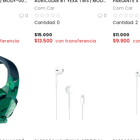
AURICULAR BT YEXA | MODY-00HG
AURICULAR BT YEXA TWS | MODY-00DT
PARLANTE X
Com Car
Com Car
0
0
Cantidad: 0
Cantidad: 2
$
15.000
$
11.000
$
13.500
$
9.900
ferencia
con transferencia
con