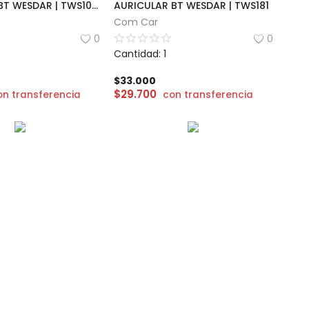
AURICULAR BT WESDAR | TWS1085
AURICULAR BT WESDAR | TWS181
Com Car
0
0
Cantidad: 1
$
33.000
$
29.700
on transferencia
con transferencia