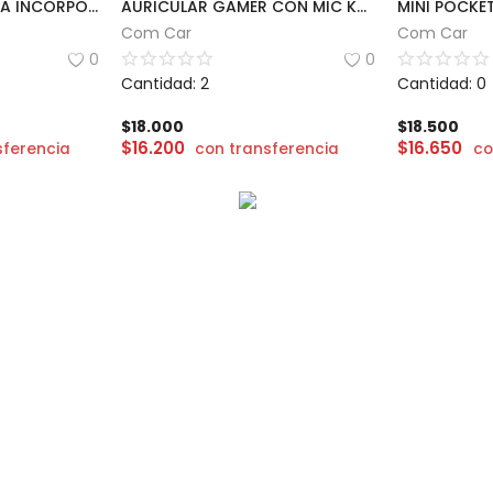
PARLANTE CON ALEXA INCORPORADO
AURICULAR GAMER CON MIC KNUP | KP-352
Com Car
Com Car
0
0
Cantidad: 2
Cantidad: 0
$
18.000
$
18.500
$
16.200
$
16.650
sferencia
con transferencia
co