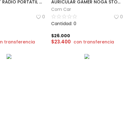
MINI POCKET RADIO PORTÁTIL AM/FM
AURICULAR GAMER NOGA STORMER | ST-704
Com Car
0
0
Cantidad: 0
$
26.000
$
23.400
n transferencia
con transferencia