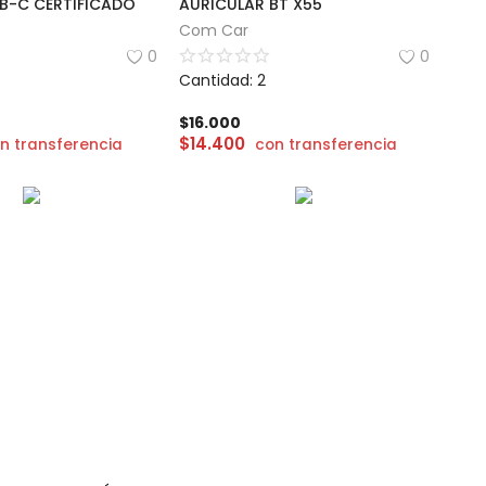
B-C CERTIFICADO
AURICULAR BT X55
Com Car
0
0
Cantidad: 2
$
16.000
$
14.400
n transferencia
con transferencia