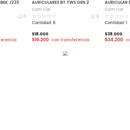
IBEK J220
AURICULARES BT TWS GEN 2
Com Car
Com Car
0
0
Cantidad: 9
Cantidad: 1
$
18.000
$
38.000
$
16.200
$
34.200
ferencia
con transferencia
c