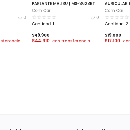
PARLANTE MALIBU | MS-3628BT
Com Car
Com Car
0
0
Cantidad: 1
Cantidad: 2
$
49.900
$
19.000
$
44.910
$
17.100
nsferencia
con transferencia
con