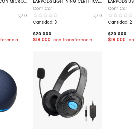
AURICULAR GAMER CON MICRÓFONO ARTICULADO | NOGA ST238
EARPODS LIGHTNING CERTIFICADO
EARPODS US
Com Car
Com Car
0
0
Cantidad: 3
Cantidad: 2
$
20.000
$
20.000
$
18.000
$
18.000
ferencia
con transferencia
co