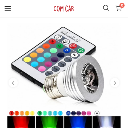
0
ACCESORIOS
CELULARES
HOGAR
AUDIO
SMARTWATCH
COMPUTACIÓN
ILUMINACIÓN
SOPORTES