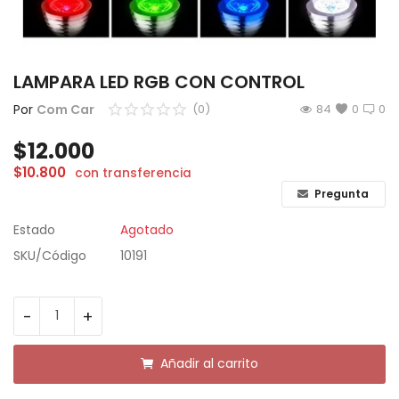
CÁMARAS
GAMING
LAMPARA LED RGB CON CONTROL
INFANTIL
Por
Com Car
(0)
84
0
0
$
12.000
Lista de deseos
$
10.800
con transferencia
Contacto
Pregunta
Estado
Agotado
Acceso
SKU/Código
10191
Registrarse
Localización
-
+
ARS ($)
Añadir al carrito