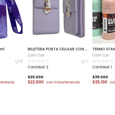
0ml
BILLETERA PORTA CELULAR CON CORREA
Com Car
Com Car
0
1
Cantidad: 2
Cantidad: 1
$
25.000
$
39.000
$
22.500
$
35.100
ferencia
con transferencia
co