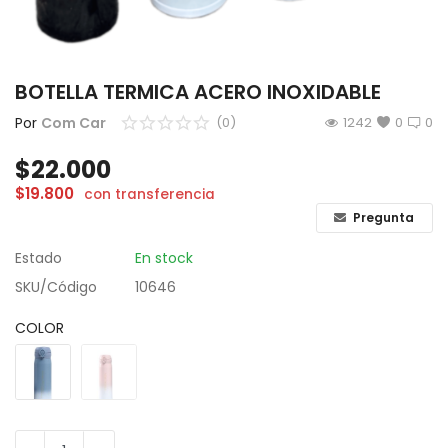
CÁMARAS
GAMING
BOTELLA TERMICA ACERO INOXIDABLE
INFANTIL
Por
Com Car
(0)
1242
0
0
$
22.000
Lista de deseos
$
19.800
con transferencia
Contacto
Pregunta
Estado
En stock
Acceso
SKU/Código
10646
Registrarse
COLOR
Localización
ARS ($)