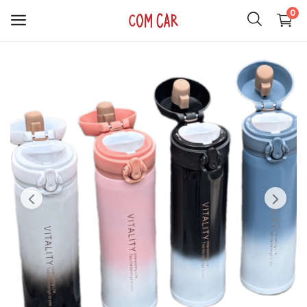
0
ACCESORIOS
CELULARES
HOGAR
AUDIO
SMARTWATCH
COMPUTACIÓN
ILUMINACIÓN
SOPORTES