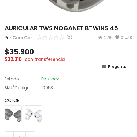
CÁMARAS
GAMING
AURICULAR TWS NOGANET BTWINS 45
INFANTIL
Por
Com Car
(0)
2280
0
0
$
35.900
Lista de deseos
$
32.310
con transferencia
Contacto
Pregunta
Estado
En stock
Acceso
SKU/Código
10953
Registrarse
COLOR
Localización
ARS ($)