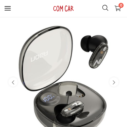
0
ACCESORIOS
CELULARES
HOGAR
AUDIO
SMARTWATCH
COMPUTACIÓN
ILUMINACIÓN
SOPORTES