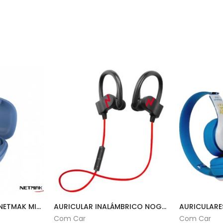
AURICULAR BT TWS NETMAK MIKO
AURICULAR INALÁMBRICO NOGA SPORT FIT | NG-BT300
AURICULARE
Com Car
Com Car