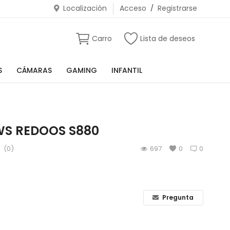
Localización
Acceso
/
Registrarse
Carro
Lista de deseos
S
CÁMARAS
GAMING
INFANTIL
WS REDOOS S880
(0)
697
0
0
Pregunta