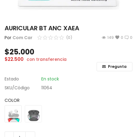
CÁMARAS
GAMING
AURICULAR BT ANC XAEA
INFANTIL
Por
Com Car
(0)
149
0
0
$
25.000
Lista de deseos
$
22.500
con transferencia
Contacto
Pregunta
Estado
En stock
Acceso
SKU/Código
11064
Registrarse
COLOR
Localización
ARS ($)