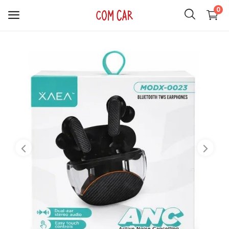
0
ACCESORIOS
CELULARES
HOGAR
AUDIO
SMARTWATCH
COMPUTACIÓN
ILUMINACIÓN
SOPORTES