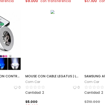
$
9.000
$
17.100
ferencia
con transferencia
con
LAMPARA LED RGB CON CONTROL
MOUSE CON CABLE LEGATUS | LM-G212-E
SAMSUNG A
Com Car
Com Car
0
0
Cantidad: 2
Cantidad: 2
$
6.000
$
310.000