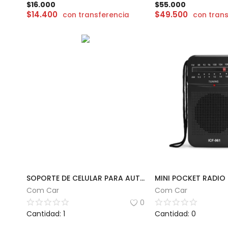
$
16.000
$
55.000
$
14.400
$
49.500
con transferencia
con trans
SOPORTE DE CELULAR PARA AUTO 360º | TOMATE TPH-821
Com Car
Com Car
0
Cantidad: 1
Cantidad: 0