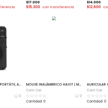
$
17.000
$
14.000
$
15.300
$
12.600
ferencia
con transferencia
co
MINI POCKET RADIO PORTÁTIL AM/FM
MOUSE INALÁMBRICO HAVIT | MS78GT
Com Car
Com Car
0
0
Cantidad: 0
Cantidad: 0