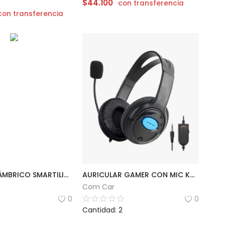
$
44.100
con transferencia
con transferencia
MOUSE INALÁMBRICO SMARTILIKE | MS03
AURICULAR GAMER CON MIC KNUP | KP-352
Com Car
0
0
Cantidad: 2