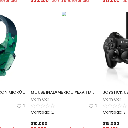
$
25.200
$
13.500
ferencia
con transferencia
co
AURICULAR GAMER CON MICRÓFONO ARTICULADO | NOGA ST238
MOUSE INALAMBRICO YEXA | MODY-OODS
Com Car
Com Car
0
0
Cantidad: 2
Cantidad: 3
$
10.000
$
19.000