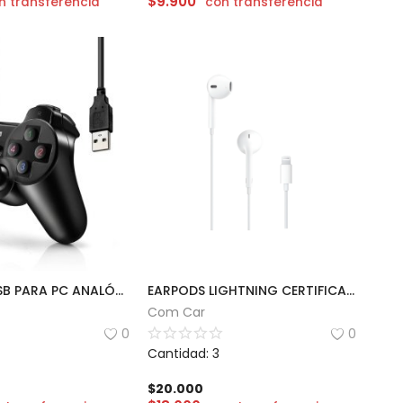
$
9.900
n transferencia
con transferencia
JOYSTICK USB PARA PC ANALÓGICO UCOM
EARPODS LIGHTNING CERTIFICADO
Com Car
0
0
Cantidad: 3
$
20.000