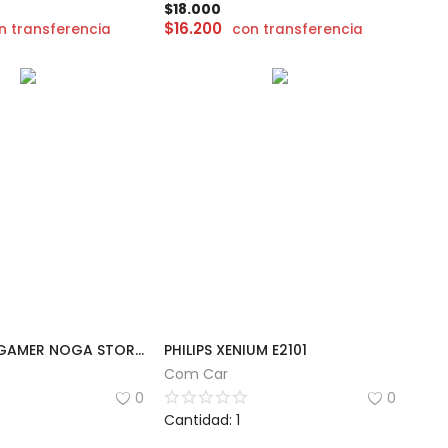
$
18.000
$
16.200
n transferencia
con transferencia
AURICULAR GAMER NOGA STORMER | ST-704
PHILIPS XENIUM E2101
Com Car
0
0
Cantidad: 1