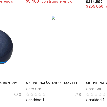
$
5.400
ferencia
con transferencia
$
294.500
$
265.050
PARLANTE CON ALEXA INCORPORADO
MOUSE INALÁMBRICO SMARTILIKE | MS01
Com Car
Com Car
0
0
Cantidad: 1
Cantidad: 1