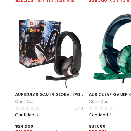
$
25.200
$
29.700
con transferencia
con trans
AURICULAR GAMER GLOBAL EPGMR029
Com Car
Com Car
0
Cantidad: 2
Cantidad: 1
$
24.000
$
31.000