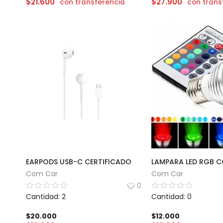
$
21.600
$
27.900
con transferencia
con trans
EARPODS USB-C CERTIFICADO
Com Car
Com Car
0
Cantidad: 2
Cantidad: 0
$
20.000
$
12.000