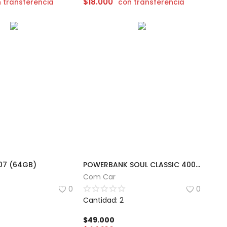
$
18.000
 transferencia
con transferencia
07 (64GB)
POWERBANK SOUL CLASSIC 400 | 20000mAh
Com Car
0
0
Cantidad: 2
$
49.000