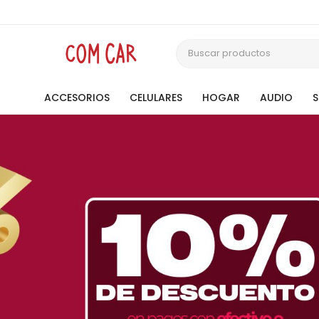
ACCESORIOS
CELULARES
HOGAR
AUDIO
Telefonía
Tecnología
Gaming
Celulares y accesorios
Ver
Ver