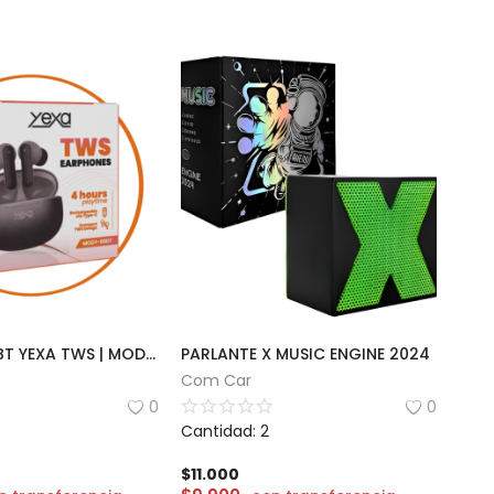
AURICULAR BT YEXA TWS | MODY-00DT
PARLANTE X MUSIC ENGINE 2024
Com Car
0
0
Cantidad: 2
$
11.000