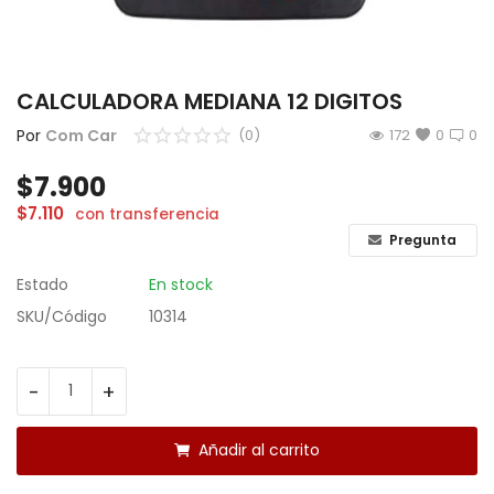
CÁMARAS
GAMING
CALCULADORA MEDIANA 12 DIGITOS
INFANTIL
Por
Com Car
(0)
172
0
0
$
7.900
Lista de deseos
$
7.110
con transferencia
Contacto
Pregunta
Estado
En stock
Acceso
SKU/Código
10314
Registrarse
Localización
-
+
ARS ($)
Añadir al carrito