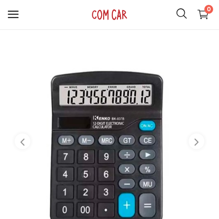
0
ACCESORIOS
CELULARES
HOGAR
AUDIO
SMARTWATCH
COMPUTACIÓN
ILUMINACIÓN
SOPORTES